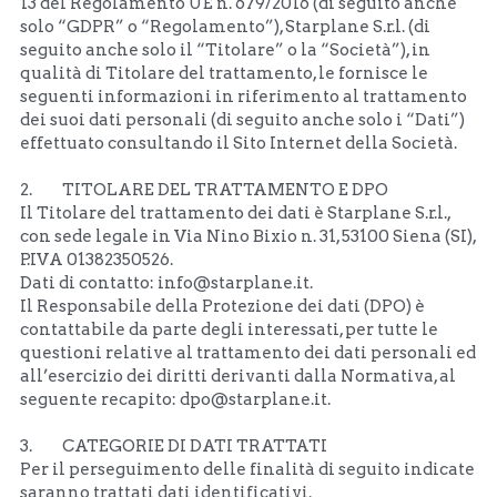
13 del Regolamento UE n. 679/2016 (di seguito anche 
solo “GDPR” o “Regolamento”), Starplane S.r.l. (di 
seguito anche solo il “Titolare” o la “Società”), in 
qualità di Titolare del trattamento, le fornisce le 
seguenti informazioni in riferimento al trattamento 
dei suoi dati personali (di seguito anche solo i “Dati”) 
effettuato consultando il Sito Internet della Società.
2.         TITOLARE DEL TRATTAMENTO E DPO
Il Titolare del trattamento dei dati è Starplane S.r.l., 
con sede legale in Via Nino Bixio n. 31, 53100 Siena (SI), 
P.IVA 01382350526. 
Dati di contatto: info@starplane.it.
Il Responsabile della Protezione dei dati (DPO) è 
contattabile da parte degli interessati, per tutte le 
questioni relative al trattamento dei dati personali ed 
all’esercizio dei diritti derivanti dalla Normativa, al 
seguente recapito: dpo@starplane.it. 
3.         CATEGORIE DI DATI TRATTATI
Per il perseguimento delle finalità di seguito indicate 
saranno trattati dati identificativi.